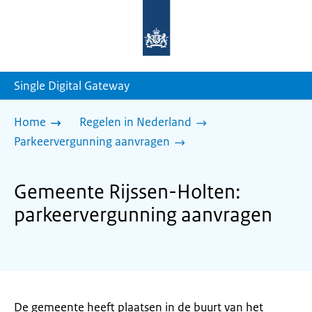
Naar
de
homepage
van
sdg.rijksoverheid.nl
Single Digital Gateway
Home
Regelen in Nederland
Parkeervergunning aanvragen
Gemeente Rijssen-Holten:
parkeervergunning aanvragen
De gemeente heeft plaatsen in de buurt van het