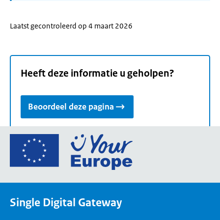
Laatst gecontroleerd op 4 maart 2026
Heeft deze informatie u geholpen?
Beoordeel deze pagina
Ga
naar
de
homepage
van
Single Digital Gateway
Your
Europe,