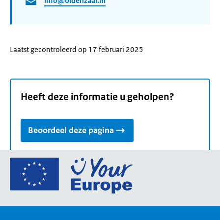
info@oldenzaal.nl
Laatst gecontroleerd op 17 februari 2025
Heeft deze informatie u geholpen?
Beoordeel deze pagina
Ga
naar
de
homepage
van