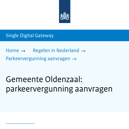
Naar
de
homepage
van
sdg.rijksoverheid.nl
Single Digital Gateway
Home
Regelen in Nederland
Parkeervergunning aanvragen
Gemeente Oldenzaal:
parkeervergunning aanvragen