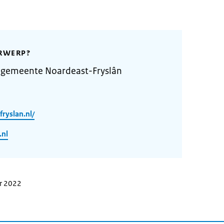
RWERP?
 gemeente Noardeast-Fryslân
ryslan.nl/
.nl
er 2022