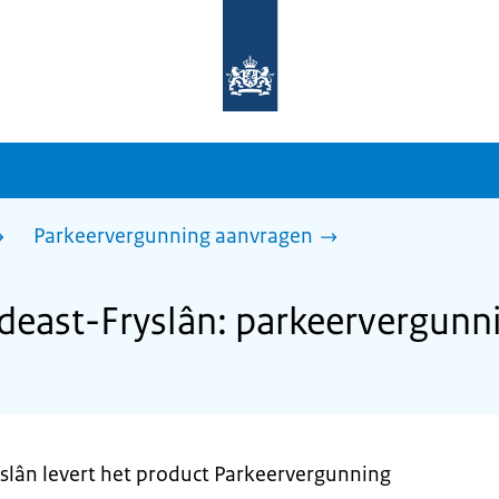
Naar
de
homepage
van
sdg.rijksoverheid.nl
Parkeervergunning aanvragen
east-Fryslân: parkeervergunn
lân levert het product Parkeervergunning