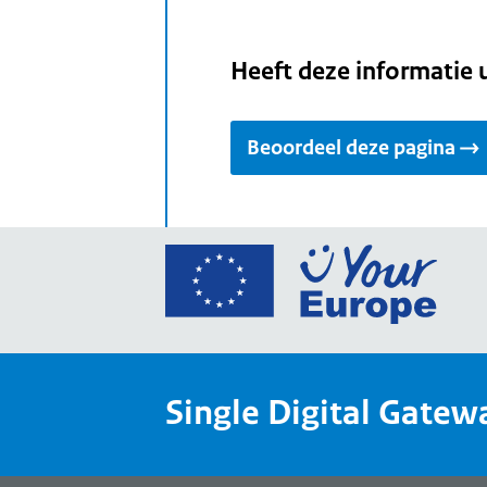
Heeft deze informatie 
Beoordeel deze pagina
Ga
naar
de
home
van
Single Digital Gatew
Your
Europ
een