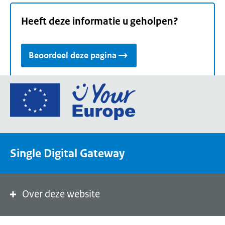
Heeft deze informatie u geholpen?
Beoordeel deze pagina
Ga
naar
de
homepage
van
Single Digital Gateway
Your
Europe,
een
portaal
Over deze website
van
de