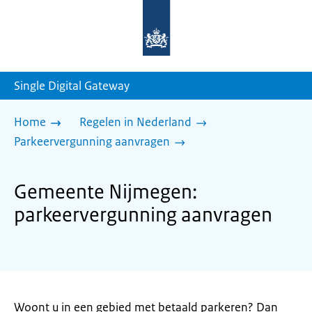
Naar
de
homepage
van
sdg.rijksoverheid.nl
Single Digital Gateway
Home
Regelen in Nederland
Parkeervergunning aanvragen
Gemeente Nijmegen:
parkeervergunning aanvragen
Woont u in een gebied met betaald parkeren? Dan