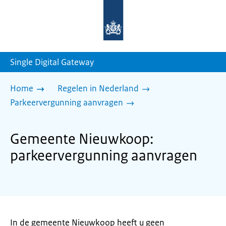
Naar
de
homepage
van
sdg.rijksoverheid.nl
Single Digital Gateway
Home
Regelen in Nederland
Parkeervergunning aanvragen
Gemeente Nieuwkoop:
parkeervergunning aanvragen
In de gemeente Nieuwkoop heeft u geen