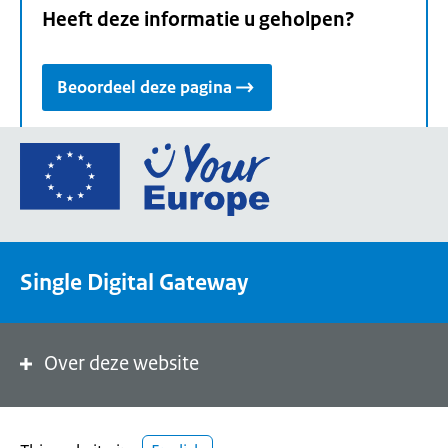
Heeft deze informatie u geholpen?
Beoordeel deze pagina
Ga
naar
de
homepage
van
Single Digital Gateway
Your
Europe,
een
portaal
Over deze website
van
de
Europese