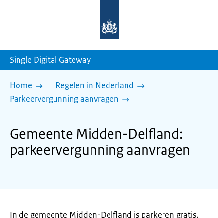
Naar
de
homepage
van
sdg.rijksoverheid.nl
Single Digital Gateway
Home
Regelen in Nederland
Parkeervergunning aanvragen
Gemeente Midden-Delfland:
parkeervergunning aanvragen
In de gemeente Midden-Delfland is parkeren gratis.