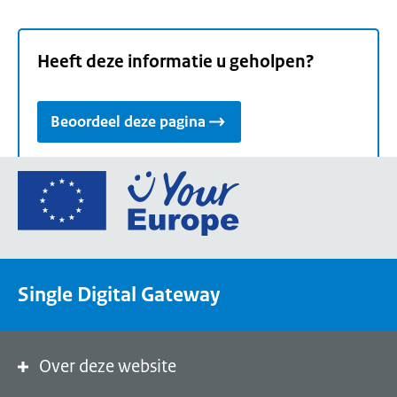
Heeft deze informatie u geholpen?
Beoordeel deze pagina
Ga
naar
de
homepage
van
Single Digital Gateway
Your
Europe,
een
portaal
Over deze website
van