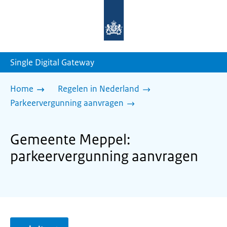
Naar
de
homepage
van
sdg.rijksoverheid.nl
Single Digital Gateway
Home
Regelen in Nederland
Parkeervergunning aanvragen
Gemeente Meppel:
parkeervergunning aanvragen