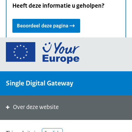
Heeft deze informatie u geholpen?
Beoordeel deze pagina
Ga
naar
de
homepage
van
Single Digital Gateway
Your
Europe,
een
portaal
Over deze website
van
de
Europese