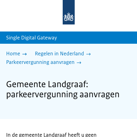
Naar
de
homepage
van
sdg.rijksoverheid.nl
Single Digital Gateway
Home
Regelen in Nederland
Parkeervergunning aanvragen
Gemeente Landgraaf:
parkeervergunning aanvragen
In de gemeente Landgraaf heeft u geen