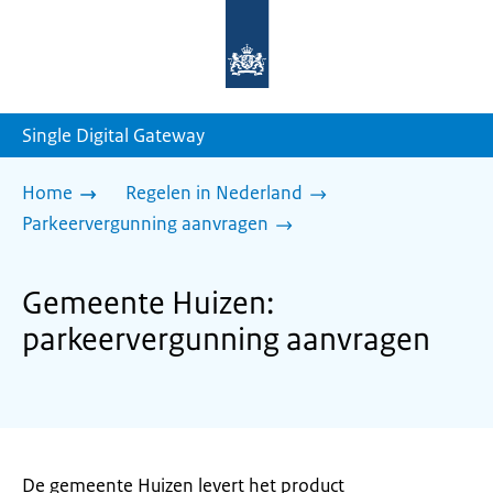
Naar
de
homepage
van
sdg.rijksoverheid.nl
Single Digital Gateway
Home
Regelen in Nederland
Parkeervergunning aanvragen
Gemeente Huizen:
parkeervergunning aanvragen
De gemeente Huizen levert het product