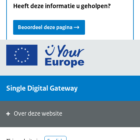
Heeft deze informatie u geholpen?
Beoordeel deze pagina
Ga
naar
de
homepage
van
Single Digital Gateway
Your
Europe,
een
portaal
Over deze website
van
de
Europese