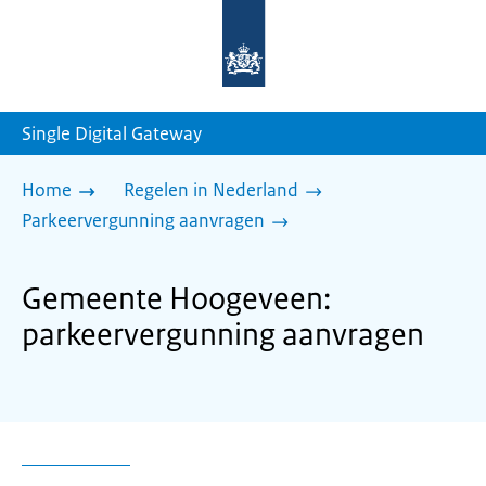
Naar
de
homepage
van
sdg.rijksoverheid.nl
Single Digital Gateway
Home
Regelen in Nederland
Parkeervergunning aanvragen
Gemeente Hoogeveen:
parkeervergunning aanvragen