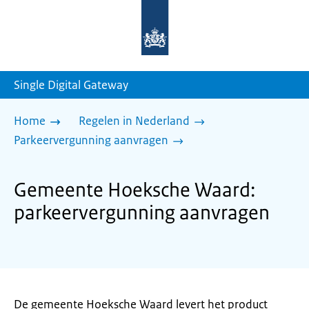
Naar
de
homepage
van
sdg.rijksoverheid.nl
Single Digital Gateway
Home
Regelen in Nederland
Parkeervergunning aanvragen
Gemeente Hoeksche Waard:
parkeervergunning aanvragen
De gemeente Hoeksche Waard levert het product