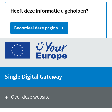
Heeft deze informatie u geholpen?
Beoordeel deze pagina
Ga
naar
de
homepage
van
Single Digital Gateway
Your
Europe,
een
portaal
Over deze website
van
de