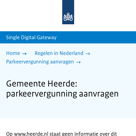
Naar
de
homepage
van
sdg.rijksoverheid.nl
Single Digital Gateway
Home
Regelen in Nederland
Parkeervergunning aanvragen
Gemeente Heerde:
parkeervergunning aanvragen
Op www.heerde.nl staat geen informatie over dit