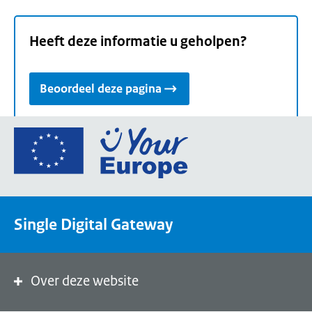
Heeft deze informatie u geholpen?
Beoordeel deze pagina
Ga
naar
de
homepage
van
Single Digital Gateway
Your
Europe,
een
portaal
Over deze website
van
de