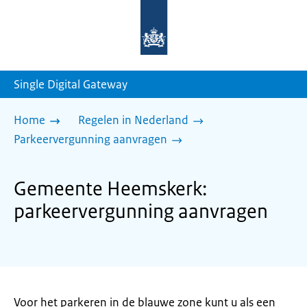
Naar
de
homepage
van
sdg.rijksoverheid.nl
Single Digital Gateway
Home
Regelen in Nederland
Parkeervergunning aanvragen
Gemeente Heemskerk:
parkeervergunning aanvragen
Voor het parkeren in de blauwe zone kunt u als een