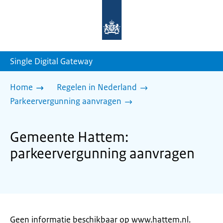
Naar
de
homepage
van
sdg.rijksoverheid.nl
Single Digital Gateway
Home
Regelen in Nederland
Parkeervergunning aanvragen
Gemeente Hattem:
parkeervergunning aanvragen
Geen informatie beschikbaar op www.hattem.nl.