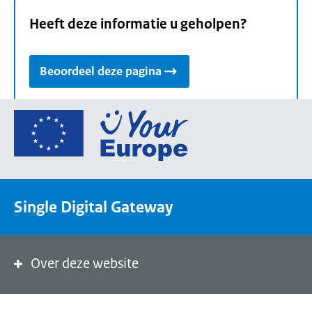
Heeft deze informatie u geholpen?
Beoordeel deze pagina
Ga
naar
de
homepage
van
Single Digital Gateway
Your
Europe,
een
portaal
Over deze website
van
de
Europese