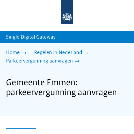
Naar
de
homepage
van
sdg.rijksoverheid.nl
Single Digital Gateway
Home
Regelen in Nederland
Parkeervergunning aanvragen
Gemeente Emmen:
parkeervergunning aanvragen