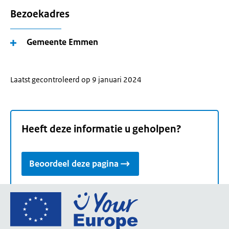
Bezoekadres
Gemeente Emmen
Laatst gecontroleerd op 9 januari 2024
Heeft deze informatie u geholpen?
Beoordeel deze pagina
Ga
naar
de