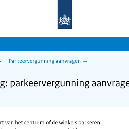
Naar
de
homepage
van
sdg.rijksoverheid.nl
Parkeervergunning aanvragen
g: parkeervergunning aanvrag
rt van het centrum of de winkels parkeren.