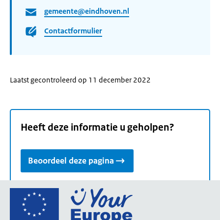
gemeente@eindhoven.nl
Contactformulier
Laatst gecontroleerd op 11 december 2022
Heeft deze informatie u geholpen?
Beoordeel deze pagina
Ga
naar
de