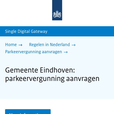
Naar
de
homepage
van
sdg.rijksoverheid.nl
Single Digital Gateway
Home
Regelen in Nederland
Parkeervergunning aanvragen
Gemeente Eindhoven:
parkeervergunning aanvragen