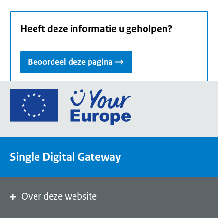
Heeft deze informatie u geholpen?
Beoordeel deze pagina
Ga
naar
de
homepage
van
Single Digital Gateway
Your
Europe,
een
portaal
Over deze website
van
de