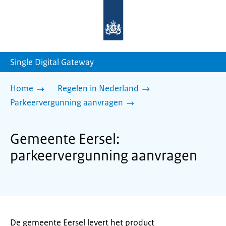
Naar
de
homepage
van
sdg.rijksoverheid.nl
Single Digital Gateway
Home
Regelen in Nederland
Parkeervergunning aanvragen
Gemeente Eersel:
parkeervergunning aanvragen
De gemeente Eersel levert het product