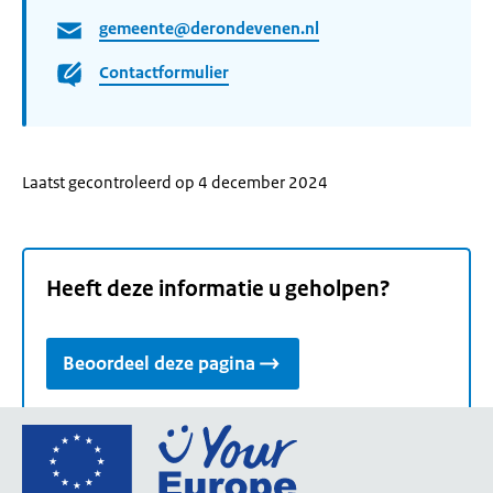
gemeente@derondevenen.nl
Contactformulier
Laatst gecontroleerd op 4 december 2024
Heeft deze informatie u geholpen?
Beoordeel deze pagina
Ga
naar
de