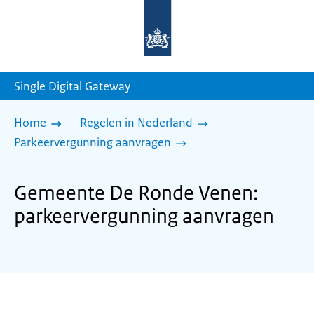
Naar
de
homepage
van
sdg.rijksoverheid.nl
Single Digital Gateway
Home
Regelen in Nederland
Parkeervergunning aanvragen
Gemeente De Ronde Venen:
parkeervergunning aanvragen