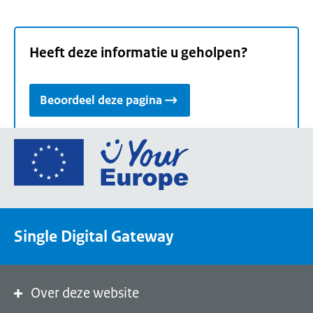
Heeft deze informatie u geholpen?
Beoordeel deze pagina
Ga
naar
de
homepage
van
Single Digital Gateway
Your
Europe,
een
portaal
Over deze website
van