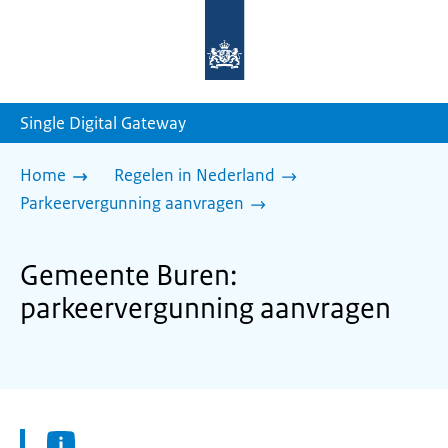
Naar
de
homepage
van
sdg.rijksoverheid.nl
Single Digital Gateway
Home
Regelen in Nederland
Parkeervergunning aanvragen
Gemeente Buren:
parkeervergunning aanvragen