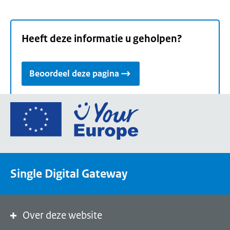
Heeft deze informatie u geholpen?
Beoordeel deze pagina
Ga
naar
de
homepage
van
Single Digital Gateway
Your
Europe,
een
portaal
Over deze website
van