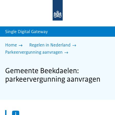
Naar
de
homepage
van
sdg.rijksoverheid.nl
Single Digital Gateway
Home
Regelen in Nederland
Parkeervergunning aanvragen
Gemeente Beekdaelen:
parkeervergunning aanvragen