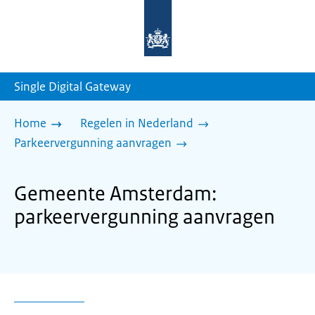
Naar
de
homepage
van
sdg.rijksoverheid.nl
Single Digital Gateway
Home
Regelen in Nederland
Parkeervergunning aanvragen
Gemeente Amsterdam:
parkeervergunning aanvragen