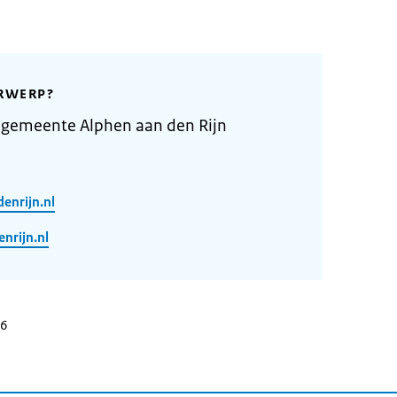
RWERP?
 gemeente Alphen aan den Rijn
enrijn.nl
rijn.nl
26