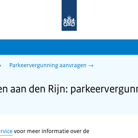
Naar
de
homepage
van
sdg.rijksoverheid.nl
Parkeervergunning aanvragen
n aan den Rijn: parkeervergun
rvice
voor meer informatie over de