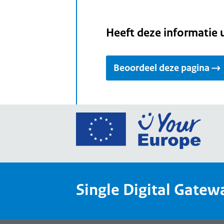
Heeft deze informatie 
Beoordeel deze pagina
Ga
naar
de
home
van
Single Digital Gatew
Your
Europ
een