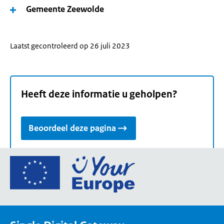
Gemeente Zeewolde
Laatst gecontroleerd op 26 juli 2023
Heeft deze informatie u geholpen?
Beoordeel deze pagina
Ga
naar
de
homepage
van