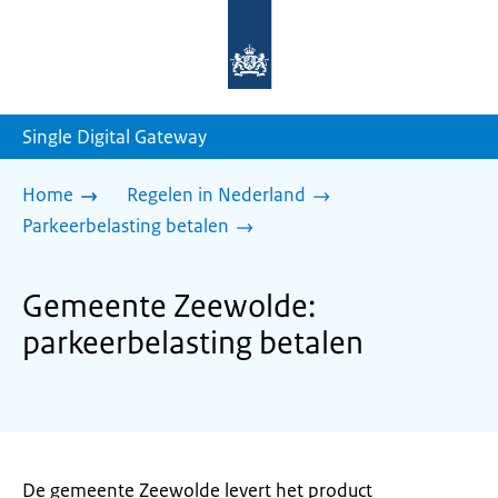
Naar
de
homepage
van
sdg.rijksoverheid.nl
Single Digital Gateway
Home
Regelen in Nederland
Parkeerbelasting betalen
Gemeente Zeewolde:
parkeerbelasting betalen
De gemeente Zeewolde levert het product