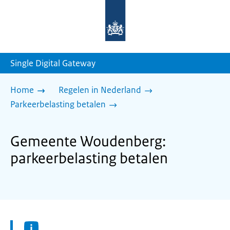
Naar
de
homepage
van
sdg.rijksoverheid.nl
Single Digital Gateway
Home
Regelen in Nederland
Parkeerbelasting betalen
Gemeente Woudenberg:
parkeerbelasting betalen