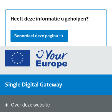
Heeft deze informatie u geholpen?
Beoordeel deze pagina
Ga
naar
de
homepage
van
Single Digital Gateway
Your
Europe,
een
portaal
Over deze website
van