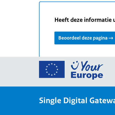
Heeft deze informatie 
Beoordeel deze pagina
Ga
naar
de
home
van
Single Digital Gatew
Your
Europ
een