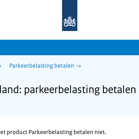
Naar
de
homepage
van
sdg.rijksoverheid.nl
Parkeerbelasting betalen
nd: parkeerbelasting betalen
t product Parkeerbelasting betalen niet.