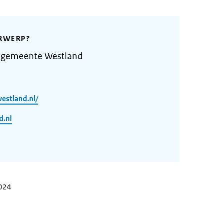
RWERP?
 gemeente Westland
estland.nl/
d.nl
2024