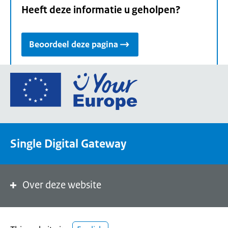
Heeft deze informatie u geholpen?
Beoordeel deze pagina
Ga
naar
de
homepage
van
Single Digital Gateway
Your
Europe,
een
portaal
Over deze website
van
de
Europese