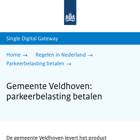
Naar
de
homepage
van
sdg.rijksoverheid.nl
Single Digital Gateway
Home
Regelen in Nederland
Parkeerbelasting betalen
Gemeente Veldhoven:
parkeerbelasting betalen
De gemeente Veldhoven levert het product