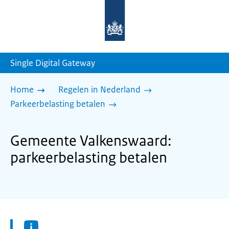
Naar
de
homepage
van
sdg.rijksoverheid.nl
Single Digital Gateway
Home
Regelen in Nederland
Parkeerbelasting betalen
Gemeente Valkenswaard:
parkeerbelasting betalen