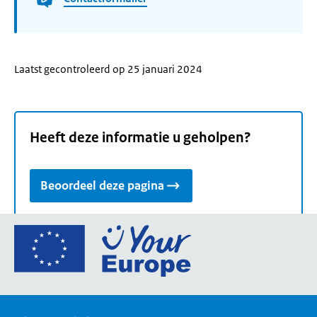
Laatst gecontroleerd op 25 januari 2024
Heeft deze informatie u geholpen?
Beoordeel deze pagina
Ga
naar
de
homepage
van