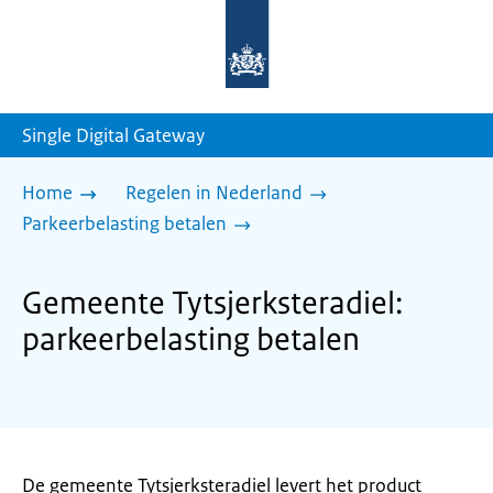
Naar
de
homepage
van
sdg.rijksoverheid.nl
Single Digital Gateway
Home
Regelen in Nederland
Parkeerbelasting betalen
Gemeente Tytsjerksteradiel:
parkeerbelasting betalen
De gemeente Tytsjerksteradiel levert het product