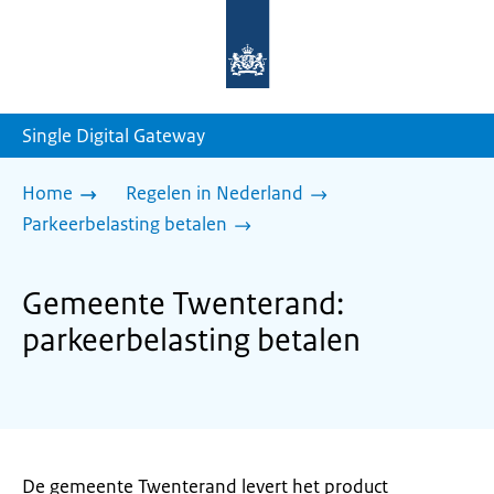
Naar
de
homepage
van
sdg.rijksoverheid.nl
Single Digital Gateway
Home
Regelen in Nederland
Parkeerbelasting betalen
Gemeente Twenterand:
parkeerbelasting betalen
De gemeente Twenterand levert het product