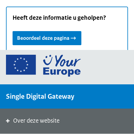
Heeft deze informatie u geholpen?
Beoordeel deze pagina
Ga
naar
de
homepage
van
Single Digital Gateway
Your
Europe,
een
portaal
Over deze website
van
de