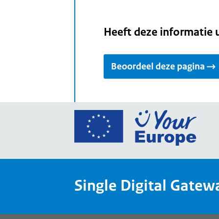
Heeft deze informatie 
Beoordeel deze pagina
Ga
naar
de
home
van
Single Digital Gatew
Your
Europ
een