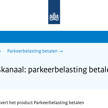
Naar
de
homepage
van
sdg.rijksoverheid.nl
Parkeerbelasting betalen
anaal: parkeerbelasting betal
ert het product Parkeerbelasting betalen