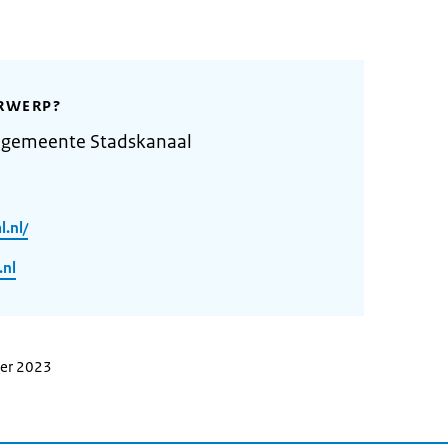
RWERP?
 gemeente Stadskanaal
.nl/
.nl
ber 2023