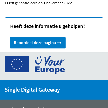
Laatst gecontroleerd op 1 november 2022
Heeft deze informatie u geholpen?
Beoordeel deze pagina
Ga
naar
de
homepage
van
Single Digital Gateway
Your
Europe,
een
portaal