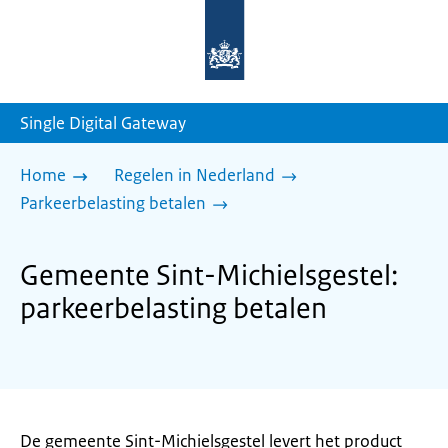
Naar
de
homepage
van
sdg.rijksoverheid.nl
Single Digital Gateway
Home
Regelen in Nederland
Parkeerbelasting betalen
Gemeente Sint-Michielsgestel:
parkeerbelasting betalen
De gemeente Sint-Michielsgestel levert het product