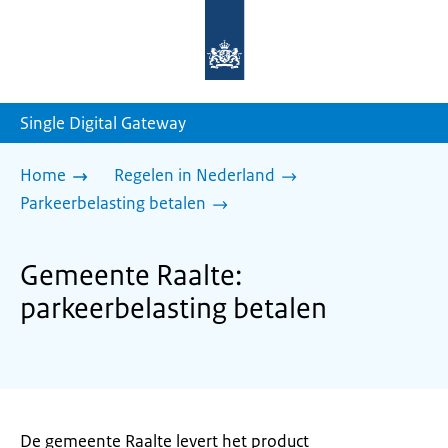
Naar
de
homepage
van
sdg.rijksoverheid.nl
Single Digital Gateway
Home
Regelen in Nederland
Parkeerbelasting betalen
Gemeente Raalte:
parkeerbelasting betalen
De gemeente Raalte levert het product