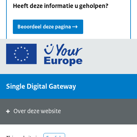
Heeft deze informatie u geholpen?
Beoordeel deze pagina
Ga
naar
de
homepage
van
Single Digital Gateway
Your
Europe,
een
portaal
Over deze website
van
de
Europese