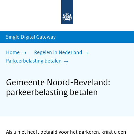
Naar
de
homepage
van
sdg.rijksoverheid.nl
Single Digital Gateway
Home
Regelen in Nederland
Parkeerbelasting betalen
Gemeente Noord-Beveland:
parkeerbelasting betalen
Als u niet heeft betaald voor het parkeren, krijgt u een