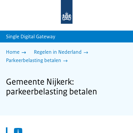
Naar
de
homepage
van
sdg.rijksoverheid.nl
Single Digital Gateway
Home
Regelen in Nederland
Parkeerbelasting betalen
Gemeente Nijkerk:
parkeerbelasting betalen