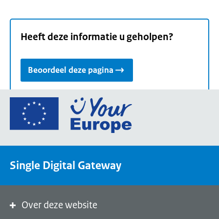
Heeft deze informatie u geholpen?
Beoordeel deze pagina
Ga
naar
de
homepage
van
Single Digital Gateway
Your
Europe,
een
portaal
Over deze website
van