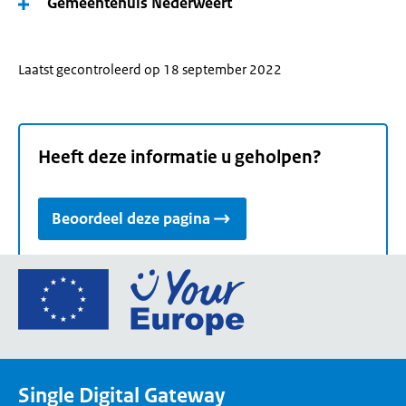
Gemeentehuis Nederweert
Laatst gecontroleerd op 18 september 2022
Heeft deze informatie u geholpen?
Beoordeel deze pagina
Ga
naar
de
homepage
van
Single Digital Gateway
Your