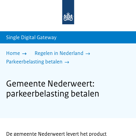
Naar
de
homepage
van
sdg.rijksoverheid.nl
Single Digital Gateway
Home
Regelen in Nederland
Parkeerbelasting betalen
Gemeente Nederweert:
parkeerbelasting betalen
De gemeente Nederweert levert het product