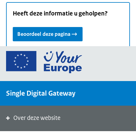
Heeft deze informatie u geholpen?
Beoordeel deze pagina
Ga
naar
de
homepage
van
Single Digital Gateway
Your
Europe,
een
portaal
Over deze website
van
de