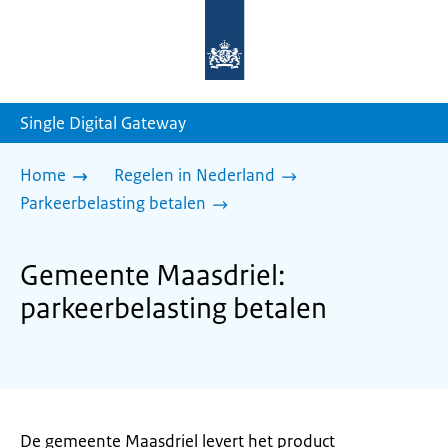
Naar
de
homepage
van
sdg.rijksoverheid.nl
Single Digital Gateway
Home
Regelen in Nederland
Parkeerbelasting betalen
Gemeente Maasdriel:
parkeerbelasting betalen
De gemeente Maasdriel levert het product