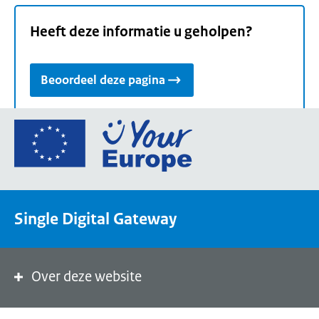
Heeft deze informatie u geholpen?
Beoordeel deze pagina
Ga
naar
de
homepage
van
Single Digital Gateway
Your
Europe,
een
portaal
Over deze website
van
de