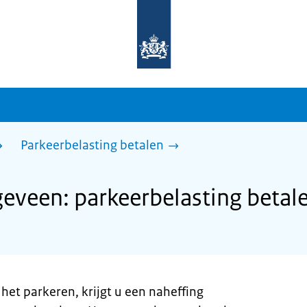
Naar
de
homepage
van
sdg.rijksoverheid.nl
Parkeerbelasting betalen
veen: parkeerbelasting betal
 het parkeren, krijgt u een naheffing