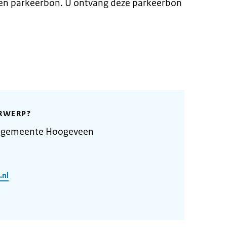
 een parkeerbon. U ontvang deze parkeerbon
RWERP?
e gemeente Hoogeveen
.nl