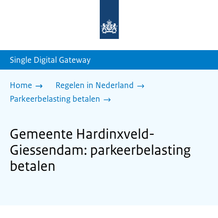
Naar
de
homepage
van
sdg.rijksoverheid.nl
Single Digital Gateway
Home
Regelen in Nederland
Parkeerbelasting betalen
Gemeente Hardinxveld-
Giessendam: parkeerbelasting
betalen