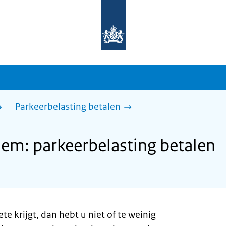
Naar
de
homepage
van
sdg.rijksoverheid.nl
Parkeerbelasting betalen
em: parkeerbelasting betalen
e krijgt, dan hebt u niet of te weinig