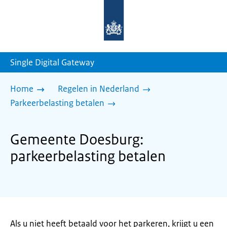
Naar
de
homepage
van
sdg.rijksoverheid.nl
Single Digital Gateway
Home
Regelen in Nederland
Parkeerbelasting betalen
Gemeente Doesburg:
parkeerbelasting betalen
Als u niet heeft betaald voor het parkeren, krijgt u een