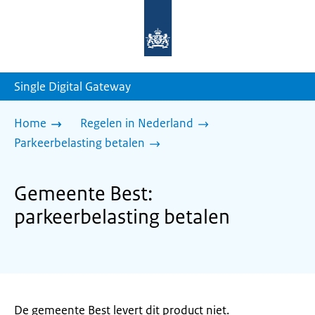
Naar
de
homepage
van
sdg.rijksoverheid.nl
Single Digital Gateway
Home
Regelen in Nederland
Parkeerbelasting betalen
Gemeente Best:
parkeerbelasting betalen
De gemeente Best levert dit product niet.