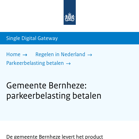
Naar
de
homepage
van
sdg.rijksoverheid.nl
Single Digital Gateway
Home
Regelen in Nederland
Parkeerbelasting betalen
Gemeente Bernheze:
parkeerbelasting betalen
De gemeente Bernheze levert het product