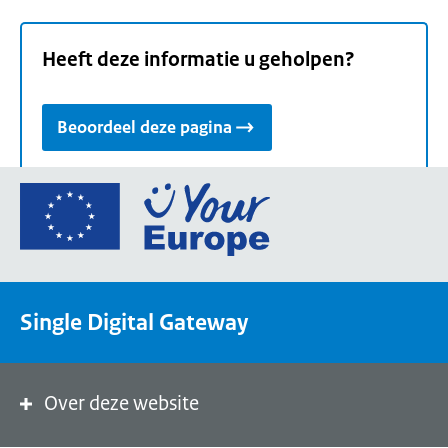
Heeft deze informatie u geholpen?
Beoordeel deze pagina
Ga
naar
de
homepage
van
Single Digital Gateway
Your
Europe,
een
portaal
Over deze website
van
de