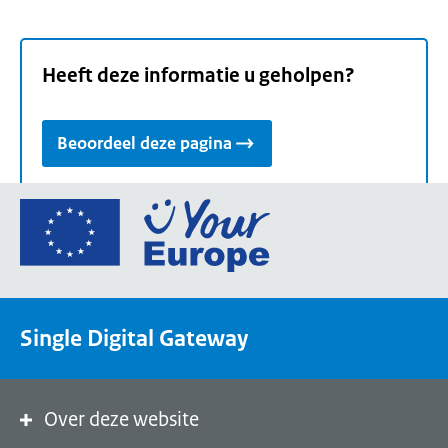
Heeft deze informatie u geholpen?
Beoordeel deze pagina
Ga
naar
de
homepage
van
Single Digital Gateway
Your
Europe,
een
portaal
Over deze website
van