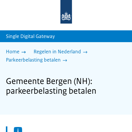
Naar
de
homepage
van
sdg.rijksoverheid.nl
Single Digital Gateway
Home
Regelen in Nederland
Parkeerbelasting betalen
Gemeente Bergen (NH):
parkeerbelasting betalen