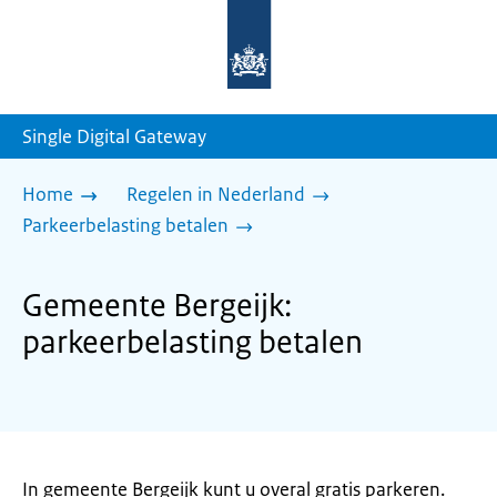
Naar
de
homepage
van
sdg.rijksoverheid.nl
Single Digital Gateway
Home
Regelen in Nederland
Parkeerbelasting betalen
Gemeente Bergeijk:
parkeerbelasting betalen
In gemeente Bergeijk kunt u overal gratis parkeren.