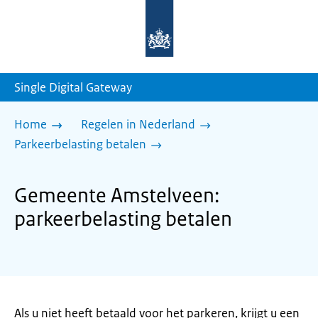
Naar
de
homepage
van
sdg.rijksoverheid.nl
Single Digital Gateway
Home
Regelen in Nederland
Parkeerbelasting betalen
Gemeente Amstelveen:
parkeerbelasting betalen
Als u niet heeft betaald voor het parkeren, krijgt u een