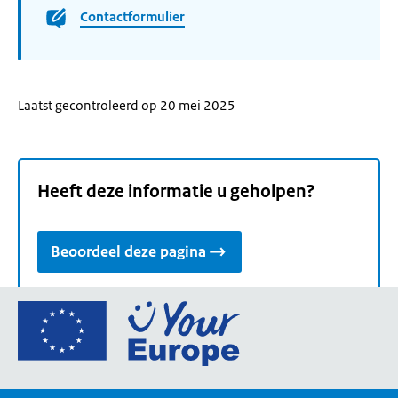
Contactformulier
Laatst gecontroleerd op 20 mei 2025
Heeft deze informatie u geholpen?
Beoordeel deze pagina
Ga
naar
de
homepage