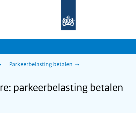
Naar
de
homepage
van
sdg.rijksoverheid.nl
Parkeerbelasting betalen
: parkeerbelasting betalen