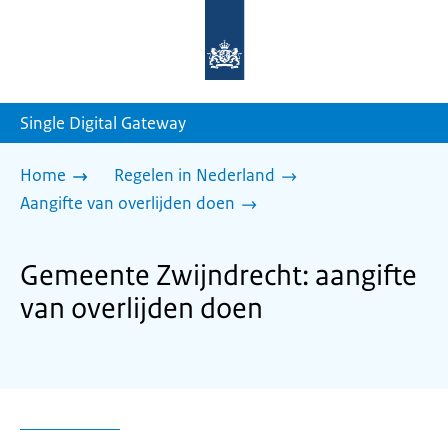
Naar
de
homepage
van
sdg.rijksoverheid.nl
Single Digital Gateway
Home
Regelen in Nederland
Aangifte van overlijden doen
Gemeente Zwijndrecht: aangifte
van overlijden doen