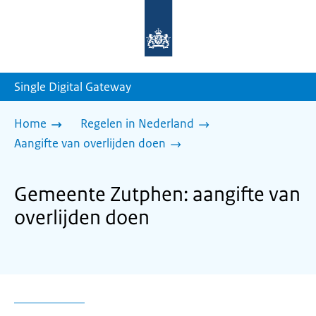
Naar
de
homepage
van
sdg.rijksoverheid.nl
Single Digital Gateway
Home
Regelen in Nederland
Aangifte van overlijden doen
Gemeente Zutphen: aangifte van
overlijden doen